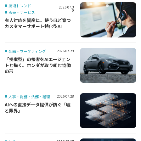
技術トレンド
2026.07.3
0
販売・サービス
有人対応を資産に。使うほど育つ
カスタマーサポート特化型AI
企画・マーケティング
2026.07.29
「提案型」の接客をAIエージェン
トと描く。ホンダが取り組む協働
の形
人事・総務・法務・経理
2026.07.28
AIへの直接データ提供が防ぐ「嘘
と限界」