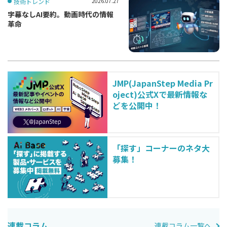
技術トレンド
2026.07.27
字幕なしAI要約。動画時代の情報
革命
JMP(JapanStep Media Pr
oject)公式Xで最新情報な
どを公開中！
「探す」コーナーのネタ大
募集！
連載コラム
連載コラム一覧へ