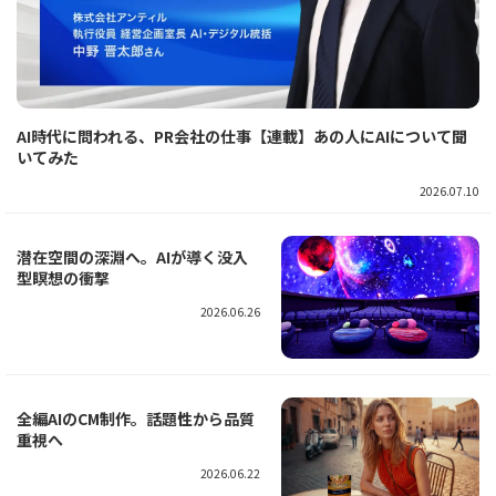
AI時代に問われる、PR会社の仕事【連載】あの人にAIについて聞
いてみた
2026.07.10
潜在空間の深淵へ。AIが導く没入
型瞑想の衝撃
2026.06.26
全編AIのCM制作。話題性から品質
重視へ
2026.06.22