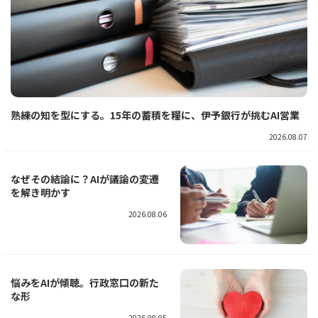
熟練の知を型にする。15年の蓄積を糧に、伊予銀行が挑むAI営業
2026.08.07
なぜその結論に？AIが議論の変遷
を解き明かす
2026.08.06
悩みをAIが傾聴。行政窓口の新た
な形
2026.08.05