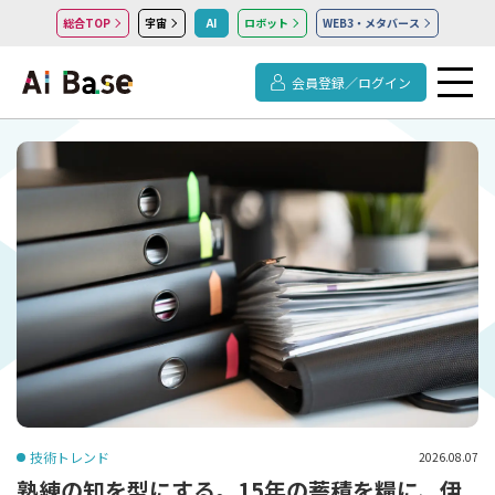
総合TOP
宇宙
AI
ロボット
WEB3・メタバース
会員登録／ログイン
技術トレンド
2026.08.07
熟練の知を型にする。15年の蓄積を糧に、伊