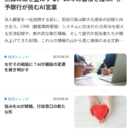
予銀行が挑むAI営業
法人顧客を一社訪問する前に、担当行員は膨大な過去の記録と向
き合う。CRM（顧客関係管理）システムに刻まれた15年分を超え
る交渉記録や、断片的な取引情報、そして歴代の担当者たちが積
み上げてきた記憶。これらの情報の山から真に価値のある文脈を
読み解き、最適な提案を導き出せるかどうかは、個々の行員が持
つ経験や勘という属人的なスキルに委ねられてきた。人手不足が
技術トレンド
2026.08.06
深刻化し、若手への技能継承が急務となる地方金融の現場におい
なぜその結論に？AIが議論の変遷
て、情報の整理と解釈に費やされる膨大な工数が、攻めの営業を
を解き明かす
阻む壁となっている。2026年7月、TISI株式会社と株式会社伊予銀
行が発表した共同実証実験は、この壁を生成AIによって突破する
試みだ。長年蓄積されたデータをAIが瞬時に解析し、次の一手を
提示する。データの「保管庫」であったCRMを、戦略を練る「参
技術トレンド
2026.08.05
謀」へと進化させる挑戦が、愛媛の地から始まろうとしている。
悩みをAIが傾聴。行政窓口の新た
（文＝AI Base編集部）
な形