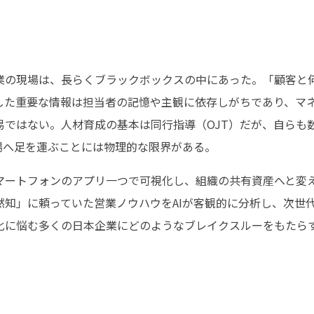
業の現場は、長らくブラックボックスの中にあった。「顧客と
した重要な情報は担当者の記憶や主観に依存しがちであり、マ
易ではない。人材育成の基本は同行指導（OJT）だが、自らも
場へ足を運ぶことには物理的な限界がある。
マートフォンのアプリ一つで可視化し、組織の共有資産へと変
黙知」に頼っていた営業ノウハウをAIが客観的に分析し、次世
に悩む多くの日本企業にどのようなブレイクスルーをもたらすのか