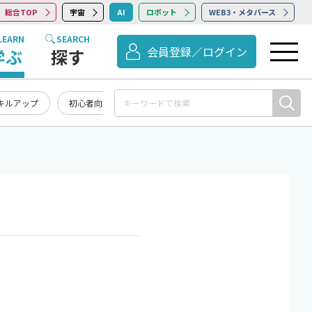
総合TOP
宇宙
AI
ロボット
WEB3・メタバース
LEARN
SEARCH
会員登録／ログイン
学ぶ
探す
キルアップ
初心者向け
記事まとめ・お知らせ