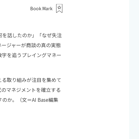
Book Mark
何を話したのか」「なぜ失注
ネージャーが商談の真の実態
数字を追うプレイングマネー
える取り組みが注目を集めて
代のマネジメントを確立する
。（文＝AI Base編集