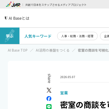
共創で日本をステップさせるメディアプロジェクト
AI Baseとは
学ぶ
人気キーワード
人事・総務・法務・経理
企
AI Base TOP
AI活用の基盤をつくる
密室の商談を可視化
share
2026.05.07
営業
密室の商談を