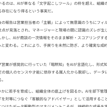
いるのは、AIが単なる「文字起こしツール」の枠を超え、組織
る存在になり得るという事実だ。
後の報告は営業担当者の「主観」によって無意識のうちにフィ
念点が見落とされ、マネージャーと現場の間に認識のズレが生
しかし、AIが商談の一次情報をそのまま解析・スコアリングす
へと変わる。これにより、手戻りを未然に防ぎ、より確実な成
プ営業が感覚的に行っていた「暗黙知」をAIが言語化し、形式
定の個人のセンスや才能に依存する属人化から脱却し、データ
る。
いかに若手を育成し、組織全体の底上げを図るか。AIを部下管
下を対等につなぐ「客観的なアドバイザー」として活用するこ
につけたデータ駆動型のマネジメントこそが、持続的な成長を