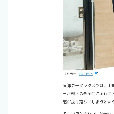
（引用元：
PR TIMES
）
東洋カーマックスでは、土
ーが部下の全案件に同行す
感が抜け落ちてしまうとい
そこで導入された「Mane