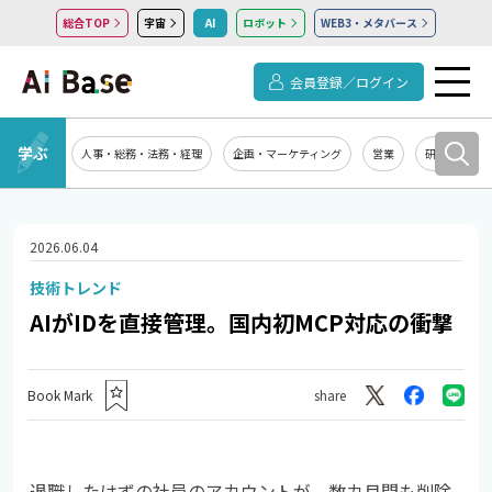
総合TOP
宇宙
AI
ロボット
WEB3・メタバース
会員登録／ログイン
学ぶ
人事・総務・法務・経理
企画・マーケティング
営業
研究開発
2026.06.04
技術トレンド
AIがIDを直接管理。国内初MCP対応の衝撃
Book Mark
share
退職したはずの社員のアカウントが、数カ月間も削除