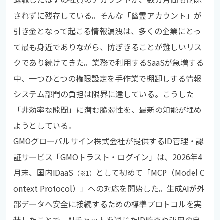
されずに残存している。そんな「幽霊アカウント」が
引き金となって起こる情報漏洩は、多くの企業にとっ
て最も身近でありながら、防ぎきることが難しいリス
クであり続けてきた。業務で利用するSaaSが急増する
中、一つひとつの権限設定を手作業で棚卸しする情報
システム部門の負担は限界に達している。こうした
「非効率な隙間」に潜む脆弱性を、最新の知能が埋め
ようとしている。
GMOグローバルサイン株式会社が提供するID管理・認
証サービス「GMOトラスト・ログイン」は、2026年4
月末、国内IDaaS
として初めて「MCP（Model C
（※1）
ontext Protocol）」への対応を開始した。生成AIが外
部データへ安全に接続するための標準プロトコルを実
装したことで、AIチャットを通じたID監査や運用の自