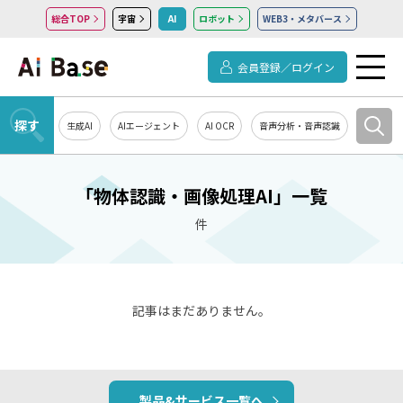
総合TOP
宇宙
AI
ロボット
WEB3・メタバース
会員登録／ログイン
探す
生成AI
AIエージェント
AI OCR
音声分析・音声認識
教育・研
「物体認識・画像処理AI」一覧
件
記事はまだありません。
製品&サービス一覧へ