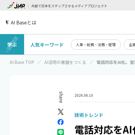
共創で日本をステップさせるメディアプロジェクト
AI Baseとは
学ぶ
人気キーワード
人事・総務・法務・経理
企
AI Base TOP
AI活用の基盤をつくる
電話対応をAI化。
share
2026.06.10
技術トレンド
電話対応をA