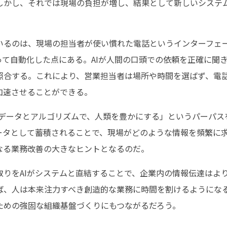
しかし、それでは現場の負担が増し、結果として新しいシステ
いるのは、現場の担当者が使い慣れた電話というインターフェ
って自動化した点にある。AIが人間の口頭での依頼を正確に聞
照合する。これにより、営業担当者は場所や時間を選ばず、電
加速させることができる。
、「データとアルゴリズムで、人類を豊かにする」というパーパ
ータとして蓄積されることで、現場がどのような情報を頻繁に
なる業務改善の大きなヒントとなるのだ。
取りをAIがシステムと直結することで、企業内の情報伝達はよ
ば、人は本来注力すべき創造的な業務に時間を割けるようにな
ための強固な組織基盤づくりにもつながるだろう。