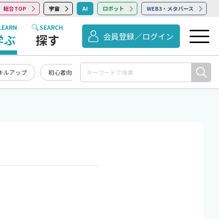
総合TOP
宇宙
AI
ロボット
WEB3・メタバース
LEARN
SEARCH
会員登録／ログイン
学ぶ
探す
キルアップ
初心者向け
記事まとめ・お知らせ