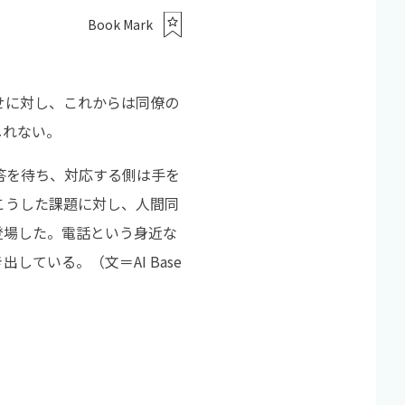
Book Mark
せに対し、これからは同僚の
しれない。
答を待ち、対応する側は手を
こうした課題に対し、人間同
登場した。電話という身近な
ている。（文＝AI Base