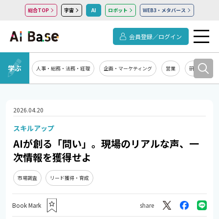
総合TOP
宇宙
AI
ロボット
WEB3・メタバース
会員登録／ログイン
学ぶ
人事・総務・法務・経理
企画・マーケティング
営業
研究開発
2026.04.20
スキルアップ
AIが創る「問い」。現場のリアルな声、一
次情報を獲得せよ
市場調査
リード獲得・育成
Book Mark
share