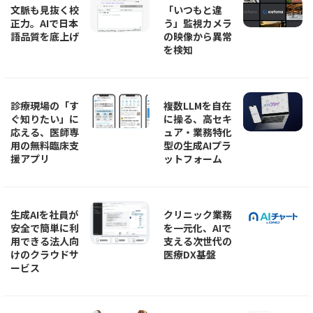
文脈も見抜く校
「いつもと違
正力。AIで日本
う」監視カメラ
語品質を底上げ
の映像から異常
を検知
診療現場の「す
複数LLMを自在
ぐ知りたい」に
に操る、高セキ
応える、医師専
ュア・業務特化
用の無料臨床支
型の生成AIプラ
援アプリ
ットフォーム
生成AIを社員が
クリニック業務
安全で簡単に利
を一元化、AIで
用できる法人向
支える次世代の
けのクラウドサ
医療DX基盤
ービス