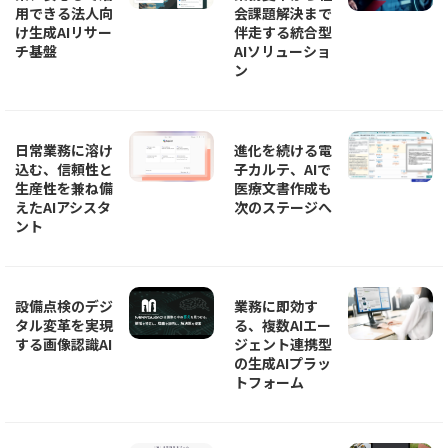
用できる法人向
会課題解決まで
け生成AIリサー
伴走する統合型
チ基盤
AIソリューショ
ン
日常業務に溶け
進化を続ける電
込む、信頼性と
子カルテ、AIで
生産性を兼ね備
医療文書作成も
えたAIアシスタ
次のステージへ
ント
設備点検のデジ
業務に即効す
タル変革を実現
る、複数AIエー
する画像認識AI
ジェント連携型
の生成AIプラッ
トフォーム