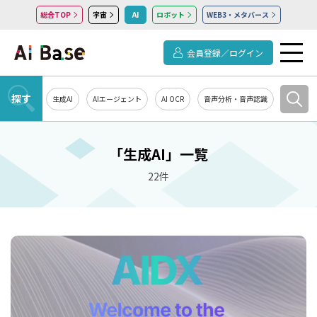
総合TOP
宇宙
AI
ロボット
WEB3・メタバース
会員登録／ログイン
探す
生成AI
AIエージェント
AI OCR
音声分析・音声認識
教育・研
「生成AI」一覧
22件