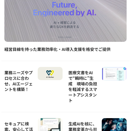
経営目線を持った業務効率化・AI導入支援を格安でご提供
業務ニーズやプ
医療文書をAI
ロセスに合わ
で“瞬時に”生
せ、AIエージェ
成 現場の負担
ントを構築！
を軽減するスマ
ートアシスタン
ト
セキュアに検
生成AIを核に、
索、安心して活
業務変革から社