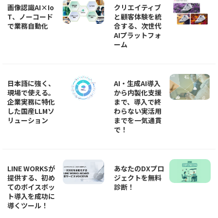
画像認識AI×Io
クリエイティブ
T、ノーコード
と顧客体験を統
で業務自動化
合する、次世代
AIプラットフォ
ーム
日本語に強く、
AI・生成AI導入
現場で使える。
から内製化支援
企業実務に特化
まで、導入で終
した国産LLMソ
わらない実活用
リューション
までを一気通貫
で！
LINE WORKSが
あなたのDXプロ
提供する、初め
ジェクトを無料
てのボイスボッ
診断！
ト導入を成功に
導くツール！