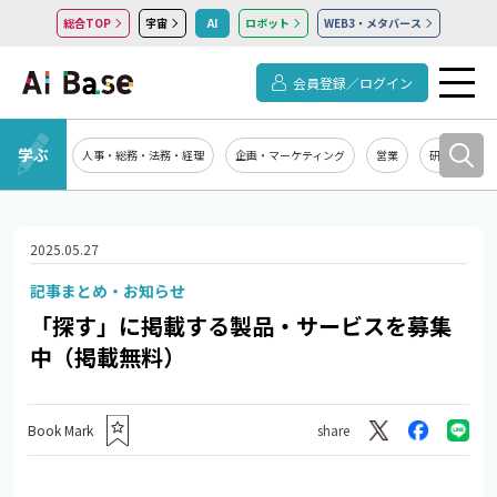
総合TOP
宇宙
AI
ロボット
WEB3・メタバース
会員登録／ログイン
学ぶ
人事・総務・法務・経理
企画・マーケティング
営業
研究開発
2025.05.27
記事まとめ・お知らせ
「探す」に掲載する製品・サービスを募集
中（掲載無料）
Book Mark
share