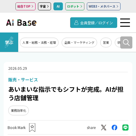
総合TOP
宇宙
AI
ロボット
WEB3・メタバース
会員登録／ログイン
学ぶ
人事・総務・法務・経理
企画・マーケティング
営業
研究開発
2026.05.29
販売・サービス
あいまいな指示でもシフトが完成。AIが担
う店舗管理
業務効率化
Book Mark
share