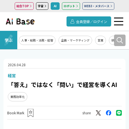
総合TOP
宇宙
AI
ロボット
WEB3・メタバース
会員登録／ログイン
学ぶ
人事・総務・法務・経理
企画・マーケティング
営業
研究開発
2026.04.28
経営
「答え」ではなく「問い」で経営を導くAI
業務効率化
Book Mark
share