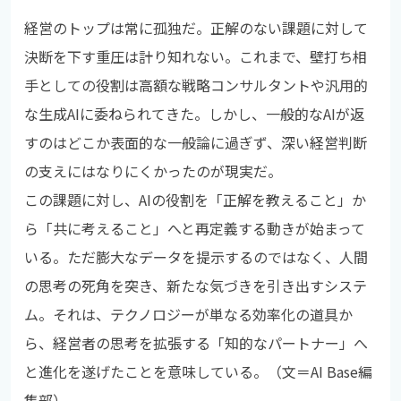
経営のトップは常に孤独だ。正解のない課題に対して
決断を下す重圧は計り知れない。これまで、壁打ち相
手としての役割は高額な戦略コンサルタントや汎用的
な生成AIに委ねられてきた。しかし、一般的なAIが返
すのはどこか表面的な一般論に過ぎず、深い経営判断
の支えにはなりにくかったのが現実だ。
この課題に対し、AIの役割を「正解を教えること」か
ら「共に考えること」へと再定義する動きが始まって
いる。ただ膨大なデータを提示するのではなく、人間
の思考の死角を突き、新たな気づきを引き出すシステ
ム。それは、テクノロジーが単なる効率化の道具か
ら、経営者の思考を拡張する「知的なパートナー」へ
と進化を遂げたことを意味している。（文＝AI Base編
集部）