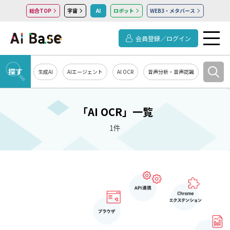
総合TOP
宇宙
AI
ロボット
WEB3・メタバース
会員登録／ログイン
探す
生成AI
AIエージェント
AI OCR
音声分析・音声認識
教育・研
「AI OCR」一覧
1件