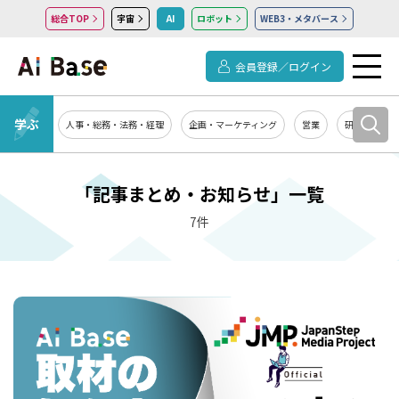
総合TOP
宇宙
AI
ロボット
WEB3・メタバース
会員登録／ログイン
学ぶ
人事・総務・法務・経理
企画・マーケティング
営業
研究開発
「記事まとめ・お知らせ」一覧
7件