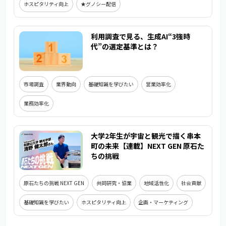
ホスピタリティ向上
★グノシー配信
利用調査で見る、生成AI“3強時
代”の選定基準とは？
市場調査
業界動向
基礎知識を学びたい
営業効率化
業務効率化
大学2年生が宇宙と観光で描く串本
町の未来【連載】NEXT GEN 原石た
ちの挑戦
原石たちの挑戦 NEXT GEN
共同研究・協業
地域活性化
社会貢献
基礎知識を学びたい
ホスピタリティ向上
企画・マーケティング