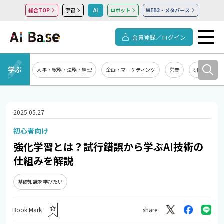
総合TOP
宇宙
AI
ロボット
WEB3・メタバース
会員登録／ログイン
学ぶ
人事・総務・法務・経理
企画・マーケティング
営業
研究開発
2025.05.27
初心者向け
強化学習とは？試行錯誤から学ぶAI技術の
仕組みを解説
基礎知識を学びたい
Book Mark
share