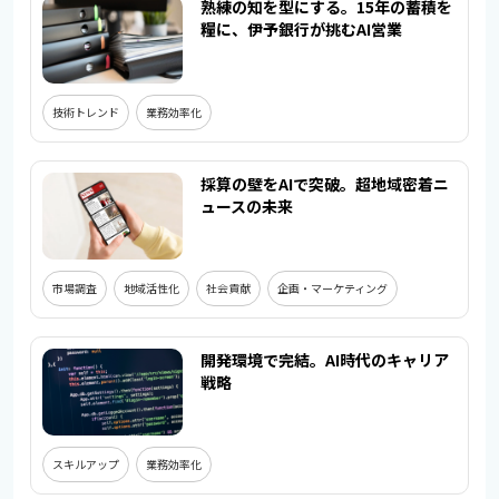
熟練の知を型にする。15年の蓄積を
糧に、伊予銀行が挑むAI営業
技術トレンド
業務効率化
採算の壁をAIで突破。超地域密着ニ
ュースの未来
市場調査
地域活性化
社会貢献
企画・マーケティング
開発環境で完結。AI時代のキャリア
戦略
スキルアップ
業務効率化