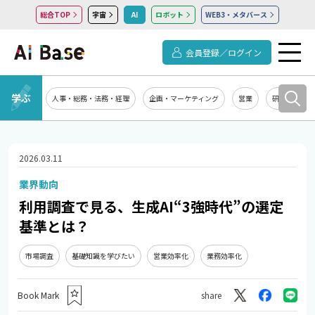
総合TOP
宇宙
AI
ロボット
WEB3・メタバース
会員登録／ログイン
学ぶ
人事・総務・法務・経理
企画・マーケティング
営業
研究開発
2026.03.11
業界動向
利用調査で見る、生成AI“3強時代”の選定
基準とは？
市場調査
基礎知識を学びたい
営業効率化
業務効率化
Book Mark
share