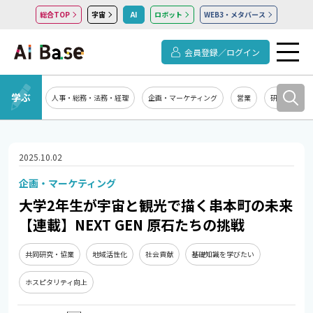
総合TOP
宇宙
AI
ロボット
WEB3・メタバース
会員登録／ログイン
学ぶ
人事・総務・法務・経理
企画・マーケティング
営業
研究開発
2025.10.02
企画・マーケティング
大学2年生が宇宙と観光で描く串本町の未来
【連載】NEXT GEN 原石たちの挑戦
共同研究・協業
地域活性化
社会貢献
基礎知識を学びたい
ホスピタリティ向上