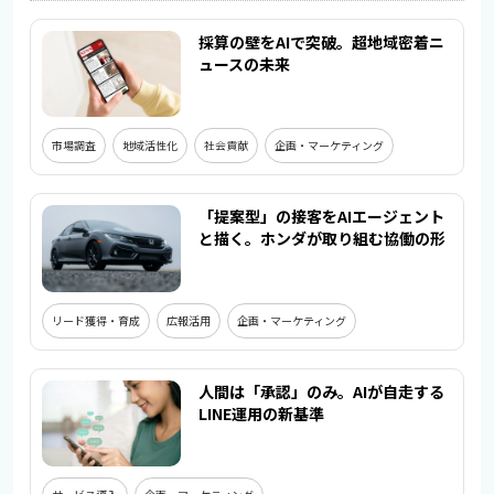
採算の壁をAIで突破。超地域密着ニ
ュースの未来
市場調査
地域活性化
社会貢献
企画・マーケティング
「提案型」の接客をAIエージェント
と描く。ホンダが取り組む協働の形
リード獲得・育成
広報活用
企画・マーケティング
人間は「承認」のみ。AIが自走する
LINE運用の新基準