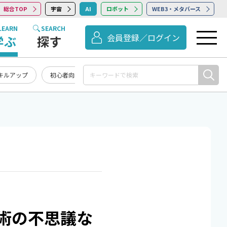
総合TOP
宇宙
AI
ロボット
WEB3・メタバース
LEARN
SEARCH
会員登録／ログイン
学ぶ
探す
キルアップ
初心者向け
記事まとめ・お知らせ
術の不思議な