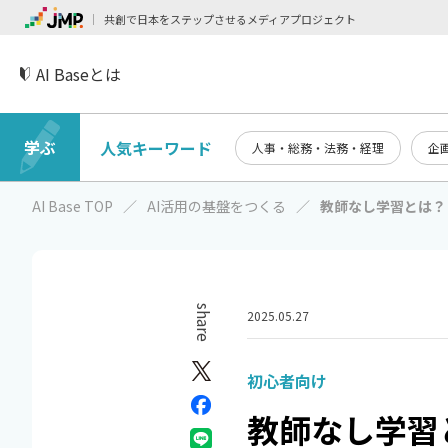
共創で日本をステップさせるメディアプロジェクト
AI Baseとは
学ぶ
人気キーワード
人事・総務・法務・経理
企
AI Base TOP
AI活用の基盤をつくる
教師なし学習とは？
share
2025.05.27
初心者向け
教師なし学習