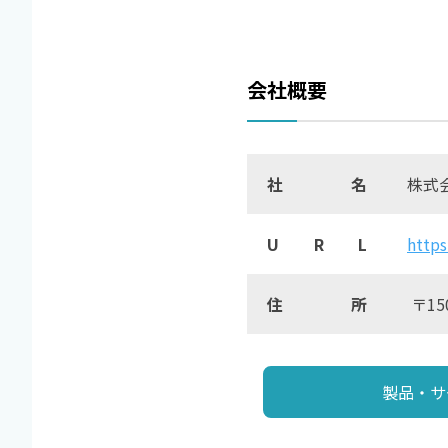
会社概要
社名
株式会社
U R L
https
住所
〒15
製品・サ