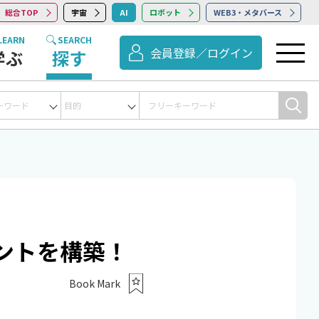
総合TOP
宇宙
AI
ロボット
WEB3・メタバース
LEARN
SEARCH
会員登録／ログイン
学ぶ
探す
話AI
AIモデル作成
コンサルティング
RPA
物体認識・
ントを構築！
Book Mark