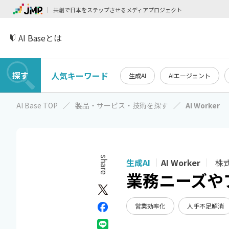
共創で日本をステップさせるメディアプロジェクト
AI Baseとは
探す
人気キーワード
生成AI
AIエージェント
AI Base TOP
製品・サービス・技術を探す
AI Worker
share
生成AI
AI Worker
株式会
業務ニーズや
営業効率化
人手不足解消