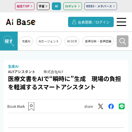
総合TOP
宇宙
AI
ロボット
WEB3・メタバース
会員登録／ログイン
探す
生成AI
AIエージェント
AI OCR
音声分析・音声認識
教育・研
生成AI
ALYアシスタント
株式会社ALY
医療文書をAIで“瞬時に”生成 現場の負担
を軽減するスマートアシスタント
Book Mark
share