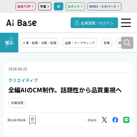
総合TOP
宇宙
AI
ロボット
WEB3・メタバース
会員登録／ログイン
学ぶ
人事・総務・法務・経理
企画・マーケティング
営業
研究開発
2026.06.22
クリエイティブ
全編AIのCM制作。話題性から品質重視へ
広報活用
Book Mark
share