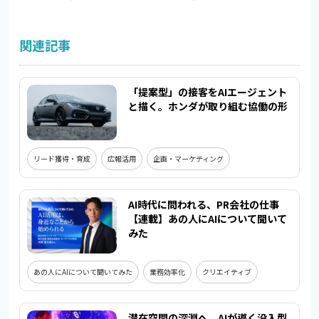
関連記事
「提案型」の接客をAIエージェント
と描く。ホンダが取り組む協働の形
リード獲得・育成
広報活用
企画・マーケティング
AI時代に問われる、PR会社の仕事
【連載】あの人にAIについて聞いて
みた
あの人にAIについて聞いてみた
業務効率化
クリエイティブ
潜在空間の深淵へ。AIが導く没入型