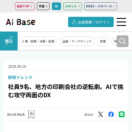
総合TOP
宇宙
AI
ロボット
WEB3・メタバース
会員登録／ログイン
学ぶ
人事・総務・法務・経理
企画・マーケティング
営業
研究開発
2026.06.16
技術トレンド
社員9名、地方の印刷会社の逆転劇。AIで挑
む攻守両面のDX
Book Mark
share