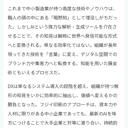
これまで中小製造業が持つ高度な技術やノウハウは、
職人の頭の中にある「暗黙知」として埋没しがちだっ
た。しかしAIという強力な解析・生成ツールを介在さ
せることで、その知見は瞬時に世界へ発信可能な形式
へと変換される。単なる効率化ではない。組織が長年
培ってきた技術を「言葉」に変え、デジタル空間での
ブランド力や集客力へと転換する、知能を用いた錬金
術ともいえるプロセスだ。
DXは単なるシステム導入の段階を超え、組織が持つ無
形の知見をいかに効率的に抽出し、価値へ変えるかの
勝負となった。フジイ印刷のアプローチは、資本力や
人材に限りがある中小企業であっても、最新のAIを味
方につけることで大手企業と対等に渡り合い、持続的