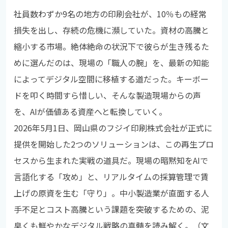
社員数わずか9名の地方の印刷会社が、10％もの経常
損失を出し、存続の危機に瀕していた。資材の高騰と
縮小する市場。絶体絶命の状況下で彼らが生き残るた
めに選んだのは、現場の「職人の腕」を、最新の知能
によってデジタル空間に移植する道だった。キーボー
ドを叩く時間すら惜しい、そんな製造現場からの声
を、AIが価値ある資産へと転換していく。
2026年5月1日、岡山県のフジイ印刷株式会社が正式に
提供を開始した2つのソリューションは、この再生プロ
セスから生まれた実戦の道具だ。現場の暗黙知をAIで
言語化する「攻め」と、リアルタイムの採算管理で賃
上げの原資を生む「守り」。中小製造業が直面する人
手不足とコスト高騰という課題を突破するための、泥
臭くも鮮やかなデジタル戦略の真髄を読み解く。（文