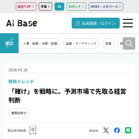
総合TOP
宇宙
AI
ロボット
WEB3・メタバース
会員登録／ログイン
学ぶ
人事・総務・法務・経理
企画・マーケティング
営業
研究開発
2026.05.26
技術トレンド
「賭け」を戦略に。予測市場で先取る経営
判断
業務効率化
Book Mark
share