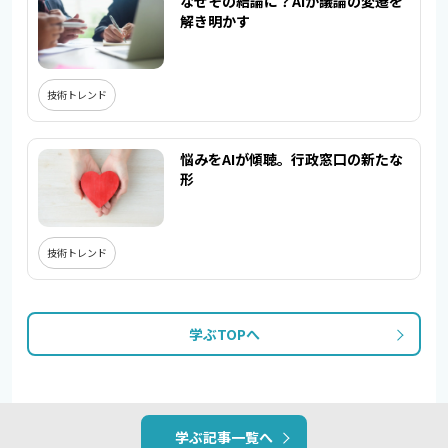
なぜその結論に？AIが議論の変遷を
解き明かす
技術トレンド
悩みをAIが傾聴。行政窓口の新たな
形
技術トレンド
学ぶTOPへ
学ぶ記事一覧へ