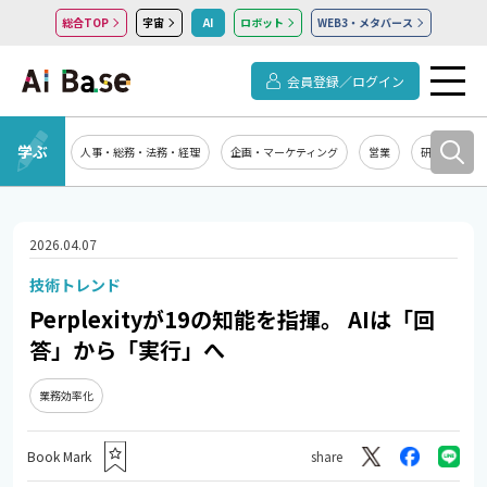
総合TOP
宇宙
AI
ロボット
WEB3・メタバース
会員登録／ログイン
学ぶ
人事・総務・法務・経理
企画・マーケティング
営業
研究開発
2026.04.07
技術トレンド
Perplexityが19の知能を指揮。 AIは「回
答」から「実行」へ
業務効率化
Book Mark
share