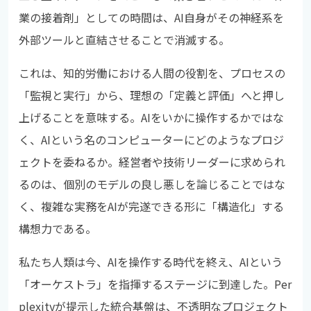
業の接着剤」としての時間は、AI自身がその神経系を
外部ツールと直結させることで消滅する。
これは、知的労働における人間の役割を、プロセスの
「監視と実行」から、理想の「定義と評価」へと押し
上げることを意味する。AIをいかに操作するかではな
く、AIという名のコンピューターにどのようなプロジ
ェクトを委ねるか。経営者や技術リーダーに求められ
るのは、個別のモデルの良し悪しを論じることではな
く、複雑な実務をAIが完遂できる形に「構造化」する
構想力である。
私たち人類は今、AIを操作する時代を終え、AIという
「オーケストラ」を指揮するステージに到達した。Per
plexityが提示した統合基盤は、不透明なプロジェクト