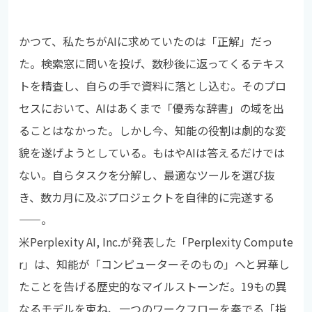
かつて、私たちがAIに求めていたのは「正解」だっ
た。検索窓に問いを投げ、数秒後に返ってくるテキス
トを精査し、自らの手で資料に落とし込む。そのプロ
セスにおいて、AIはあくまで「優秀な辞書」の域を出
ることはなかった。しかし今、知能の役割は劇的な変
貌を遂げようとしている。もはやAIは答えるだけでは
ない。自らタスクを分解し、最適なツールを選び抜
き、数カ月に及ぶプロジェクトを自律的に完遂する
——。
米Perplexity AI, Inc.が発表した「Perplexity Compute
r」は、知能が「コンピューターそのもの」へと昇華し
たことを告げる歴史的なマイルストーンだ。19もの異
なるモデルを束ね、一つのワークフローを奏でる「指