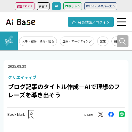
総合TOP
宇宙
AI
ロボット
WEB3・メタバース
会員登録／ログイン
学ぶ
人事・総務・法務・経理
企画・マーケティング
営業
研究開発
2025.08.29
クリエイティブ
ブログ記事のタイトル作成―AIで理想のフ
レーズを導き出そう
Book Mark
share