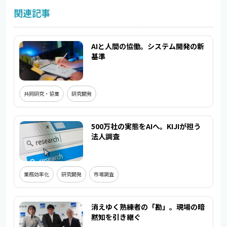
関連記事
AIと人間の協働。システム開発の新
基準
共同研究・協業
研究開発
500万社の実態をAIへ。KIJIが担う
法人調査
業務効率化
研究開発
市場調査
消えゆく熟練者の「勘」。現場の暗
黙知を引き継ぐ