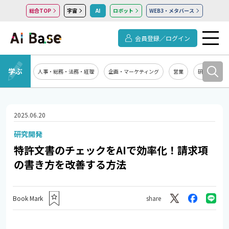
総合TOP
宇宙
AI
ロボット
WEB3・メタバース
会員登録／ログイン
学ぶ
人事・総務・法務・経理
企画・マーケティング
営業
研究開発
2025.06.20
研究開発
特許文書のチェックをAIで効率化！請求項
の書き方を改善する方法
Book Mark
share