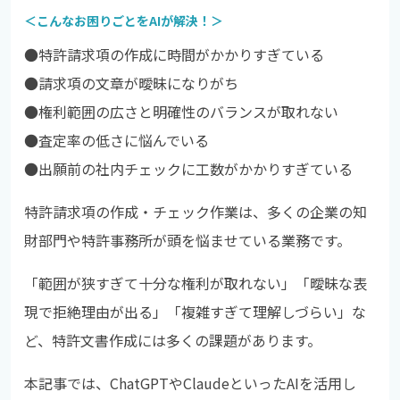
＜こんなお困りごとをAIが解決！＞
●特許請求項の作成に時間がかかりすぎている
●
請求項の文章が曖昧になりがち
●
権利範囲の広さと明確性のバランスが取れない
●
査定率の低さに悩んでいる
●
出願前の社内チェックに工数がかかりすぎている
特許請求項の作成・チェック作業は、多くの企業の知
財部門や特許事務所が頭を悩ませている業務です。
「範囲が狭すぎて十分な権利が取れない」「曖昧な表
現で拒絶理由が出る」「複雑すぎて理解しづらい」な
ど、特許文書作成には多くの課題があります。
本記事では、ChatGPTやClaudeといったAIを活用し