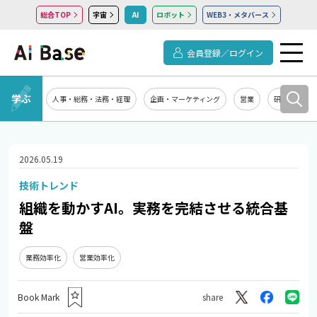
総合TOP
宇宙
AI
ロボット
WEB3・メタバース
会員登録／ログイン
学ぶ
人事・総務・法務・経理
企画・マーケティング
営業
研究開発
2026.05.19
技術トレンド
組織を動かすAI。実務を完結させる統合基
盤
業務効率化
営業効率化
Book Mark
share