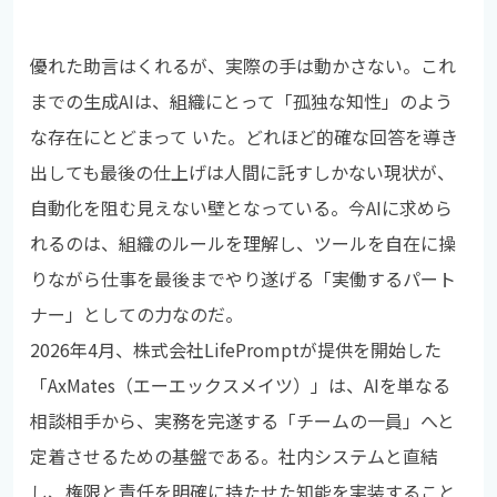
優れた助言はくれるが、実際の手は動かさない。これ
までの生成AIは、組織にとって「孤独な知性」のよう
な存在にとどまって いた。どれほど的確な回答を導き
出しても最後の仕上げは人間に託すしかない現状が、
自動化を阻む見えない壁となっている。今AIに求めら
れるのは、組織のルールを理解し、ツールを自在に操
りながら仕事を最後までやり遂げる「実働するパート
ナー」としての力なのだ。
2026年4月、株式会社LifePromptが提供を開始した
「AxMates（エーエックスメイツ）」は、AIを単なる
相談相手から、実務を完遂する「チームの一員」へと
定着させるための基盤である。社内システムと直結
し、権限と責任を明確に持たせた知能を実装すること