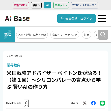
総合TOP
宇宙
AI
ロボット
WEB3・メタバース
会員登録／ログイン
学ぶ
人事・総務・法務・経理
企画・マーケティング
営業
研究開発
2025.09.25
業界動向
米国戦略アドバイザー ペイトン氏が語る！
（第１回）～シリコンバレーの盲点から学
ぶ 賢いAIの作り方
Book Mark
share