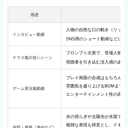
用途
人物の自然な口の動き（リップ
インタビュー動画
SNS用のショート動画などにも
プロンプト次第で、登場人物の
ドラマ風の短いシーン
視聴者を引き込む没入感のある
プレイ画面の合成はもちろん、
雰囲気を盛り上げるBGMまでA
ゲーム実況風動画
エンターテインメント性の高い
水の揺らぎや太陽光が水面で屈
複雑な表現も得意とし、ドキュ
自然・風景（海中など）