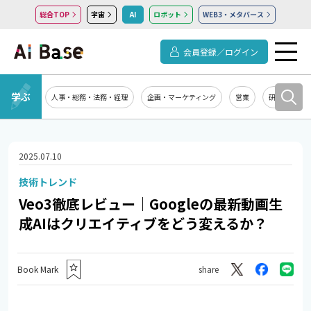
総合TOP
宇宙
AI
ロボット
WEB3・メタバース
会員登録／ログイン
学ぶ
人事・総務・法務・経理
企画・マーケティング
営業
研究開発
2025.07.10
技術トレンド
Veo3徹底レビュー｜Googleの最新動画生
成AIはクリエイティブをどう変えるか？
Book Mark
share