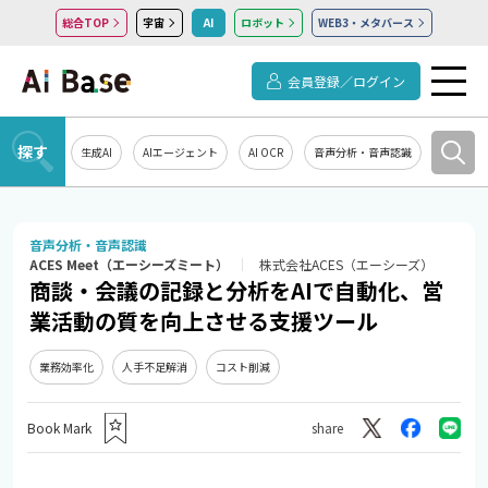
総合TOP
宇宙
AI
ロボット
WEB3・メタバース
会員登録／ログイン
探す
生成AI
AIエージェント
AI OCR
音声分析・音声認識
教育・研
音声分析・音声認識
ACES Meet（エーシーズミート）
株式会社ACES（エーシーズ）
商談・会議の記録と分析をAIで自動化、営
業活動の質を向上させる支援ツール
業務効率化
人手不足解消
コスト削減
Book Mark
share