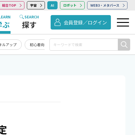
総合TOP
宇宙
AI
ロボット
WEB3・メタバース
LEARN
SEARCH
会員登録／ログイン
学ぶ
探す
キルアップ
初心者向け
記事まとめ・お知らせ
定