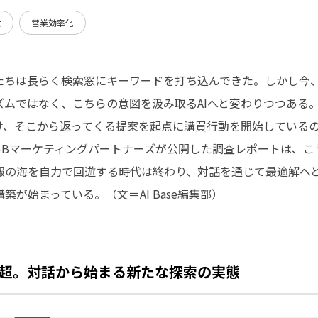
大
営業効率化
たちは長らく検索窓にキーワードを打ち込んできた。しかし今
ズムではなく、こちらの意図を汲み取るAIへと変わりつつある
かけ、そこから返ってくる提案を起点に購買行動を開始している
LAN-Bマーケティングパートナーズが公開した調査レポートは、
報の海を自力で回遊する時代は終わり、対話を通じて最適解へ
が始まっている。（文＝AI Base編集部）
数超。対話から始まる新たな探索の実態