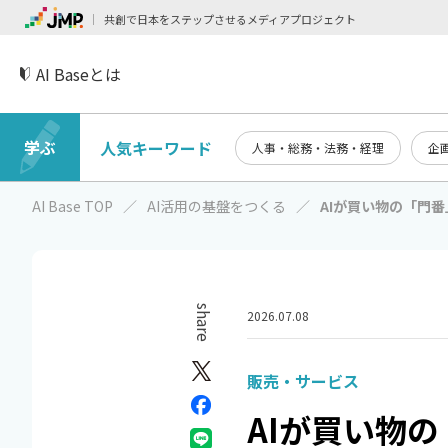
共創で日本をステップさせるメディアプロジェクト
AI Baseとは
学ぶ
人気キーワード
人事・総務・法務・経理
企
AI Base TOP
AI活用の基盤をつくる
AIが買い物の「門
share
2026.07.08
販売・サービス
AIが買い物