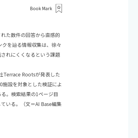
Book Mark
された数件の回答から直感的
ンクを辿る情報収集は、徐々
識されにくくなるという課題
race Rootsが発表した
0施設を対象とした検証によ
ある。検索結果の1ページ目
る。（文＝AI Base編集