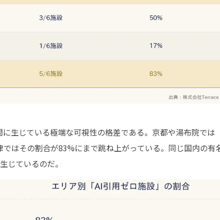
間に生じている極端な可視性の格差である。京都や湯布院では「
ではその割合が83%にまで跳ね上がっている。同じ国内の有名
が生じているのだ。