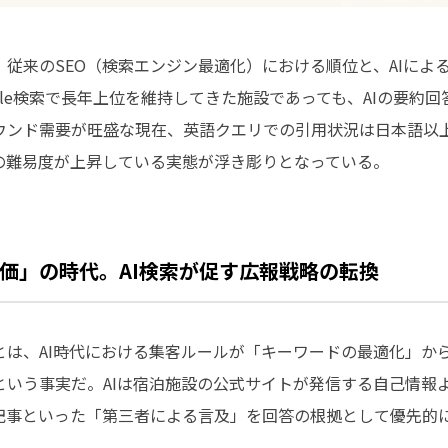
従来のSEO（検索エンジン最適化）における順位と、AIによ
gle検索で長年上位を維持してきた施設であっても、AIの要約
ウンド需要が旺盛な現在、英語クエリでの引用状況は日本語以
の難易度が上昇している実態が浮き彫りとなっている。
価」の時代。AI検索が促す広報戦略の転換
とは、AI時代における集客ルールが「キーワードの最適化」か
という事実だ。AIは宿泊施設の公式サイトが発信する自己情報
記事といった「第三者による言及」を回答の根拠として優先的