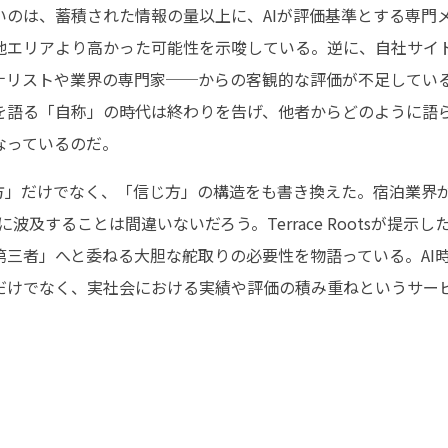
いのは、蓄積された情報の量以上に、AIが評価基準とする専門
他エリアより高かった可能性を示唆している。逆に、自社サイ
ナリストや業界の専門家──からの客観的な評価が不足している
を語る「自称」の時代は終わりを告げ、他者からどのように語
なっているのだ。
け方」だけでなく、「信じ方」の構造をも書き換えた。宿泊業界
に波及することは間違いないだろう。Terrace Rootsが提
第三者」へと委ねる大胆な舵取りの必要性を物語っている。AI
だけでなく、実社会における実績や評価の積み重ねというサー