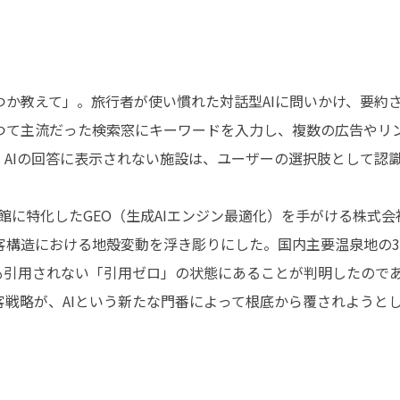
つか教えて」。旅行者が使い慣れた対話型AIに問いかけ、要約
つて主流だった検索窓にキーワードを入力し、複数の広告やリ
、AIの回答に表示されない施設は、ユーザーの選択肢として認
館に特化したGEO（生成AIエンジン最適化）を手がける株式会社Ter
客構造における地殻変動を浮き彫りにした。国内主要温泉地の3
度も引用されない「引用ゼロ」の状態にあることが判明したので
戦略が、AIという新たな門番によって根底から覆されようとしてい