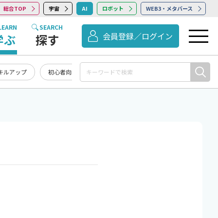
総合TOP
宇宙
AI
ロボット
WEB3・メタバース
LEARN
SEARCH
会員登録／ログイン
学ぶ
探す
キルアップ
初心者向け
記事まとめ・お知らせ