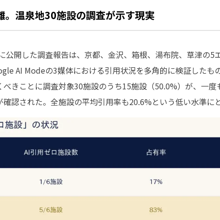
乖離。温泉地30施設の調査が示す現実
2026年5月に公開した調査報告は、京都、金沢、箱根、湯布院、草津
ty、Google AI Modeの3媒体における引用状況を多角的に検証
きことに調査対象30施設のうち15施設（50.0%）が、一度も
確認された。全施設の平均引用率も20.6%という低い水準に