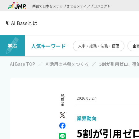
共創で日本をステップさせるメディアプロジェクト
AI Baseとは
学ぶ
人気キーワード
人事・総務・法務・経理
企
AI Base TOP
AI活用の基盤をつくる
5割が引用ゼロ。宿
share
2026.05.27
業界動向
5割が引用ゼ