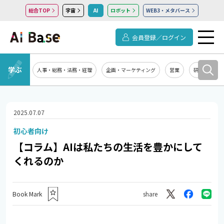
総合TOP
宇宙
AI
ロボット
WEB3・メタバース
会員登録／ログイン
学ぶ
人事・総務・法務・経理
企画・マーケティング
営業
研究開発
2025.07.07
初心者向け
【コラム】AIは私たちの生活を豊かにして
くれるのか
Book Mark
share