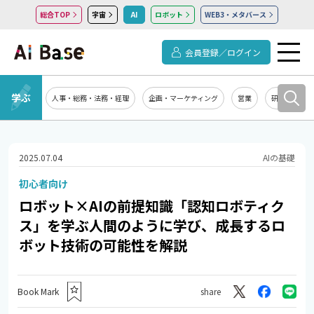
総合TOP
宇宙
AI
ロボット
WEB3・メタバース
会員登録／ログイン
学ぶ
人事・総務・法務・経理
企画・マーケティング
営業
研究開発
2025.07.04
AIの基礎
初心者向け
ロボット×AIの前提知識「認知ロボティク
ス」を学ぶ――人間のように学び、成長するロ
ボット技術の可能性を解説
Book Mark
share