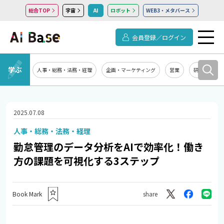
総合TOP
宇宙
AI
ロボット
WEB3・メタバース
会員登録／ログイン
学ぶ
人事・総務・法務・経理
企画・マーケティング
営業
研究開発
2025.07.08
人事・総務・法務・経理
勤怠管理のデータ分析をAIで効率化！働き
方の課題を可視化する3ステップ
Book Mark
share