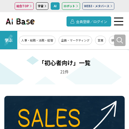
総合TOP
宇宙
AI
ロボット
WEB3・メタバース
会員登録／ログイン
学ぶ
人事・総務・法務・経理
企画・マーケティング
営業
研究開発
「初心者向け」一覧
21件