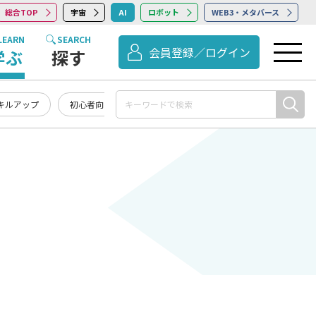
総合TOP
宇宙
AI
ロボット
WEB3・メタバース
LEARN
SEARCH
会員登録／ログイン
学ぶ
探す
キルアップ
初心者向け
記事まとめ・お知らせ