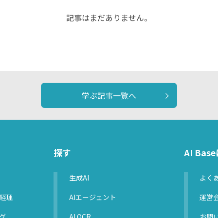
記事はまだありません。
学ぶ記事一覧へ
探す
AI Ba
生成AI
よく
経理
AIエージェント
運営
グ
AI OCR
お問