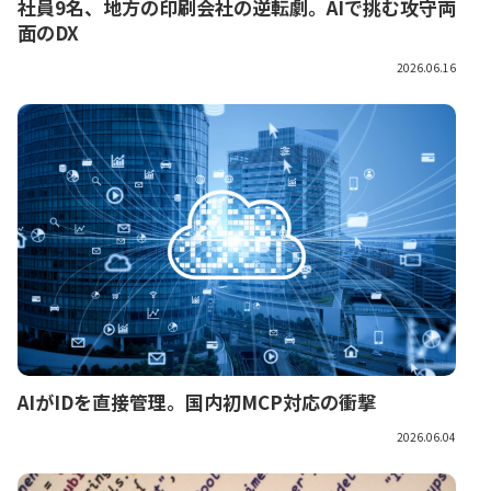
社員9名、地方の印刷会社の逆転劇。AIで挑む攻守両
面のDX
2026.06.16
AIがIDを直接管理。国内初MCP対応の衝撃
2026.06.04