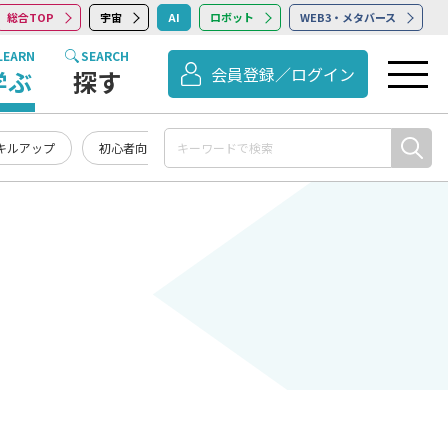
総合TOP
宇宙
AI
ロボット
WEB3・メタバース
LEARN
SEARCH
会員登録／ログイン
学ぶ
探す
キルアップ
初心者向け
記事まとめ・お知らせ