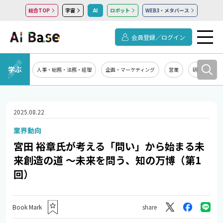
総合TOP
宇宙
AI
ロボット
WEB3・メタバース
会員登録／ログイン
学ぶ
人事・総務・法務・経理
企画・マーケティング
営業
研究開発
2025.08.22
業界動向
宮田 裕章氏が考える「問い」から始まる未
来創造の道 ～未来を問う、知の万博（第1
回）
Book Mark
share