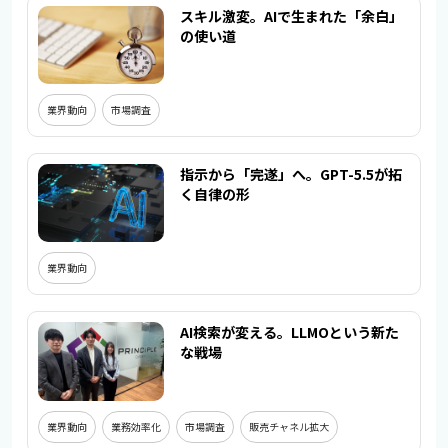
スキル激変。AIで生まれた「余白」
の使い道
業界動向
市場調査
指示から「完遂」へ。GPT-5.5が拓
く自律の形
業界動向
AI検索が変える。LLMOという新た
な戦場
業界動向
業務効率化
市場調査
販売チャネル拡大